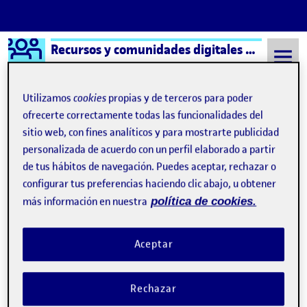
Logo Ágora
Recursos y comunidades digitales aula 1
Saltar al contenido
Utilizamos
cookies
propias y de terceros para poder
ofrecerte correctamente todas las funcionalidades del
sitio web, con fines analíticos y para mostrarte publicidad
Semestre 20212 - Aula 1
8 Mayo, 2022
personalizada de acuerdo con un perfil elaborado a partir
8 Mayo, 2022
de tus hábitos de navegación. Puedes aceptar, rechazar o
configurar tus preferencias haciendo clic abajo, u obtener
más información en nuestra
política de cookies.
ActiUOC 3. Presencia en la red.
Publicado por
Publicado por
Nicolás Enrique Casey Pardo
Visibilidad:
Fecha de publicación
8 mayo, 2022 9:04 am
en ActiUOC 3. Presencia en la red.
Pública
-
8 May 2022
-
comentario
Aceptar
El neologismo Egosurfing (un compuesto de Ego (gr. ‘yo’) y surf
(ing. ‘navegar por Internet’) es la práctica de buscar el propio
Rechazar
nombre en bases de datos, medios escritos, Internet y otros
documentos​ para comprobar la cantidad de información