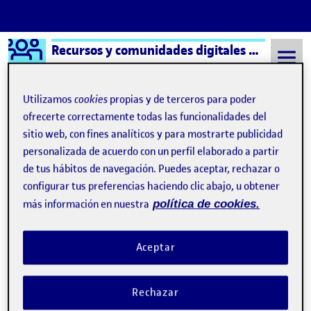
Logo Ágora
Recursos y comunidades digitales aula 1
Saltar al contenido
Utilizamos
cookies
propias y de terceros para poder
ofrecerte correctamente todas las funcionalidades del
sitio web, con fines analíticos y para mostrarte publicidad
Semestre 20212 - Aula 1
15 Junio, 2022
personalizada de acuerdo con un perfil elaborado a partir
15 Junio, 2022
de tus hábitos de navegación. Puedes aceptar, rechazar o
configurar tus preferencias haciendo clic abajo, u obtener
más información en nuestra
política de cookies.
Reflexión Final
Publicado por
Publicado por
Francisco Forteza Ramirez
Visibilidad:
Fecha de publicación
en Reflexión Final
Pública
-
15 Jun 2022
-
comentario
Aceptar
Para iniciar un poco esta reflexión final me gustaría hacer
hincapié en la suerte que he tenido de encontrar un grupo tan
Rechazar
bueno como en el que he trabajado, el trabajo colaborativo ha
sido una tarea muy sencilla y llevadera ya que desde el inicio