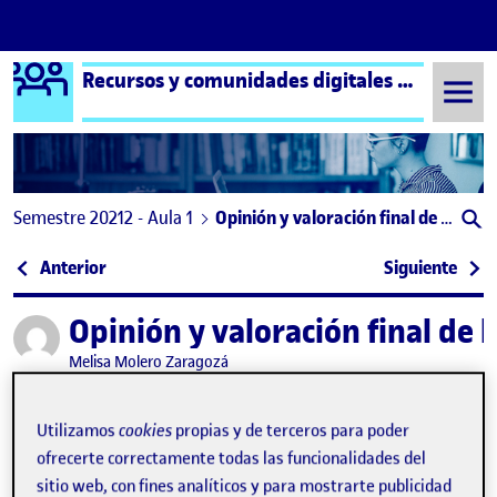
Logo Ágora
Recursos y comunidades digitales aula 1
Saltar al contenido
Semestre 20212 - Aula 1
Opinión y valoración final de la asignatura
Navegación de entradas
: ActiUOC 4. ¡Cerramos el proyecto y lo difundimos
: ¡Ce
Anterior
Siguiente
Opinión y valoración final de 
Publicado por
Publicado por
Melisa Molero Zaragozá
Visibilidad:
Fecha de publicación
10 junio, 2022 5:55 pm
en Opinión y valoración final de la asi
Pública
-
10 Jun 2022
-
comentario
Utilizamos
cookies
propias y de terceros para poder
¡Buenas tardes a todos!
ofrecerte correctamente todas las funcionalidades del
sitio web, con fines analíticos y para mostrarte publicidad