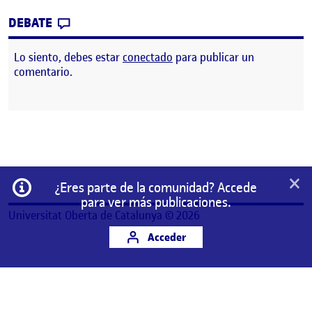
CONTRIBUTION
0
EN OPINIÓN Y VALORACIÓN FINAL DE LA 
DEBATE
Lo siento, debes estar
conectado
para publicar un
comentario.
×
Información
¿Eres parte de la comunidad? Accede
para ver más publicaciones.
Universitat Oberta de Catalunya © 2026
Acceder
Este es un espacio de trabajo personal de un/a
estudiante de la Universitat Oberta de Catalunya.
Cualquier contenido publicado en este espacio es