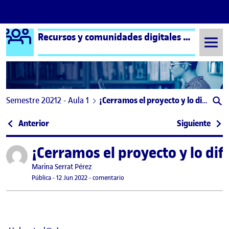
Logo Ágora
Recursos y comunidades digitales aula 1
Saltar al contenido
Semestre 20212 - Aula 1
¡Cerramos el proyecto y lo difundimos!
Navegación de entradas
: Opinión y valoración final de la asignatura
: Ref
Anterior
Siguiente
¡Cerramos el proyecto y lo di
Publicado por
Publicado por
Marina Serrat Pérez
Visibilidad:
Fecha de publicación
12 junio, 2022 11:55 pm
en ¡Cerramos el proyecto y lo difundi
Pública
-
12 Jun 2022
-
comentario