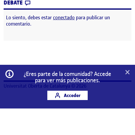
CONTRIBUTION
0
EN ¡CERRAMOS EL PROYECTO Y LO DIFUN
DEBATE
Lo siento, debes estar
conectado
para publicar un
comentario.
×
Información
¿Eres parte de la comunidad? Accede
para ver más publicaciones.
Universitat Oberta de Catalunya © 2026
Acceder
Este es un espacio de trabajo personal de un/a
estudiante de la Universitat Oberta de Catalunya.
Cualquier contenido publicado en este espacio es
responsabilidad de su autor/a.