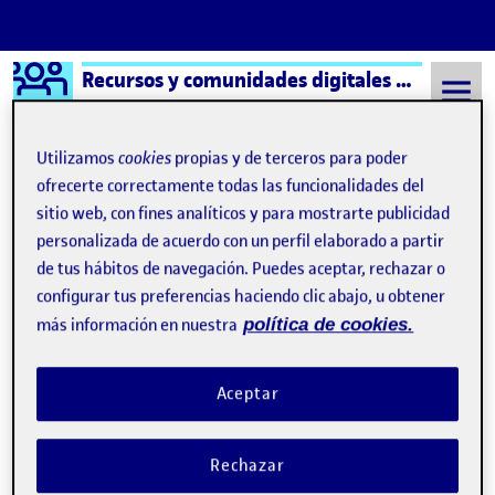
Logo Ágora
Recursos y comunidades digitales aula 1
Saltar al contenido
Utilizamos
cookies
propias y de terceros para poder
ofrecerte correctamente todas las funcionalidades del
sitio web, con fines analíticos y para mostrarte publicidad
Semestre 20212 - Aula 1
redes
personalizada de acuerdo con un perfil elaborado a partir
redes
de tus hábitos de navegación. Puedes aceptar, rechazar o
configurar tus preferencias haciendo clic abajo, u obtener
más información en nuestra
política de cookies.
Las
redes
sociales ¿buenas o malas?
Publicado por
Publicado por
Elba Guerra López
Visibilidad:
Fecha de publicación
en Las
redes
sociales ¿buenas o ma
Pública
-
25 Abr 2022
-
comentario
Aceptar
Las
redes
sociales ¿buenas o malas? ¿nos ayudan o nos
perjudican? Debates presentes desde, casi, la creación de las
Rechazar
mismas Si hacemos una búsqueda rápida veremos que la
mayor parte de los usuarios están en contra del uso de las
redes