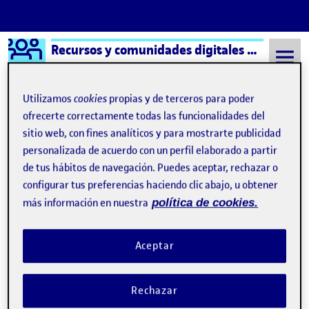
Logo Ágora
Recursos y comunidades digitales aula 1
Saltar al contenido
Utilizamos
cookies
propias y de terceros para poder
ofrecerte correctamente todas las funcionalidades del
sitio web, con fines analíticos y para mostrarte publicidad
Semestre 20212 - Aula 1
social
personalizada de acuerdo con un perfil elaborado a partir
social
de tus hábitos de navegación. Puedes aceptar, rechazar o
configurar tus preferencias haciendo clic abajo, u obtener
más información en nuestra
política de cookies.
Las redes
social
es ¿buenas o malas?
Publicado por
Publicado por
Elba Guerra López
Visibilidad:
Fecha de publicación
en Las redes
social
es ¿buenas o mal
Pública
-
25 Abr 2022
-
comentario
Aceptar
Las redes
social
es ¿buenas o malas? ¿nos ayudan o nos
perjudican? Debates presentes desde, casi, la creación de las
Rechazar
mismas Si hacemos una búsqueda rápida veremos que la
mayor parte de los usuarios están en contra del uso de las redes